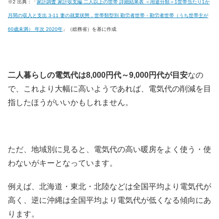
※2 出典：「
家計調査 家計収支編 二人以上の世帯 詳細結果表 ＜用途分類＞1世帯当たり1か
月間の収入と支出 3-11 妻の就業状態，世帯類型別 勤労者世帯・勤労者世帯（うち世帯主が
60歳未満） 年次 2020年
」（総務省）を基に作成
二人暮らしの電気代は8,000円代～9,000円代が目安
なの
で、これより大幅に高いようであれば、電気代の削減を目
指したほうがいいかもしれません。
ただ、地域別に見ると、電気代の高い暖房をよく使う・使
わないがキーとなっています。
例えば、北海道・東北・北陸などは全国平均より電気代が
高く、逆に沖縄は全国平均より電気代が低くなる傾向にあ
ります。