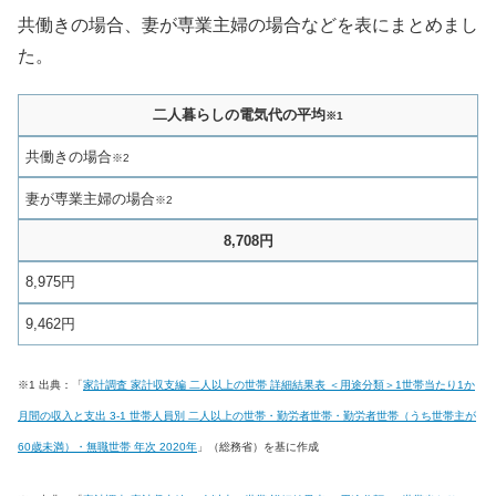
共働きの場合、妻が専業主婦の場合などを表にまとめまし
た。
二人暮らしの電気代の平均
※1
共働きの場合
※2
妻が専業主婦の場合
※2
8,708円
8,975円
9,462円
※1 出典：「
家計調査 家計収支編 二人以上の世帯 詳細結果表 ＜用途分類＞1世帯当たり1か
月間の収入と支出 3-1 世帯人員別 二人以上の世帯・勤労者世帯・勤労者世帯（うち世帯主が
60歳未満）・無職世帯 年次 2020年
」（総務省）を基に作成