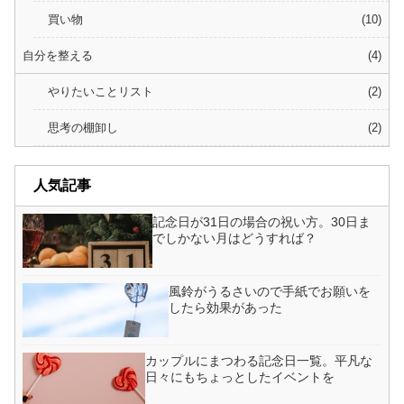
買い物
10
自分を整える
4
やりたいことリスト
2
思考の棚卸し
2
人気記事
記念日が31日の場合の祝い方。30日ま
でしかない月はどうすれば？
風鈴がうるさいので手紙でお願いを
したら効果があった
カップルにまつわる記念日一覧。平凡な
日々にもちょっとしたイベントを