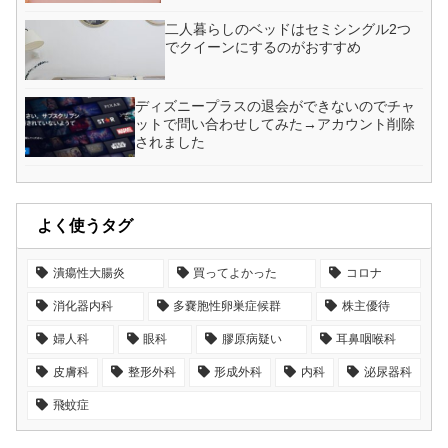
二人暮らしのベッドはセミシングル2つ
でクイーンにするのがおすすめ
ディズニープラスの退会ができないのでチャ
ットで問い合わせしてみた→アカウント削除
されました
よく使うタグ
潰瘍性大腸炎
買ってよかった
コロナ
消化器内科
多嚢胞性卵巣症候群
株主優待
婦人科
眼科
膠原病疑い
耳鼻咽喉科
皮膚科
整形外科
形成外科
内科
泌尿器科
飛蚊症