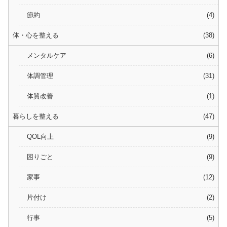
節約
4
体・心を整える
38
メンタルケア
6
体調管理
31
体質改善
1
暮らしを整える
47
QOL向上
9
困りごと
9
家事
12
片付け
2
行事
5