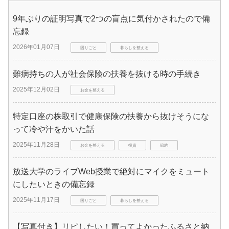
9年ぶりの証明写真で2つの盲点に気付かされたので備
忘録
2026年01月07日
困りごと
暮らしを整える
難病持ちの人が社会保険の扶養を抜ける時の手続き
2025年12月02日
お金を整える
特定口座の株取引で健康保険の扶養から抜けそうにな
って冷や汗をかいた話
2025年11月28日
お金を整える
投資
節約
放送大学のライブWeb授業で絶対にマイクをミュート
にしたいときの備忘録
2025年11月17日
困りごと
暮らしを整える
【写真付き】リピしたい！買ってよかったふるさと納