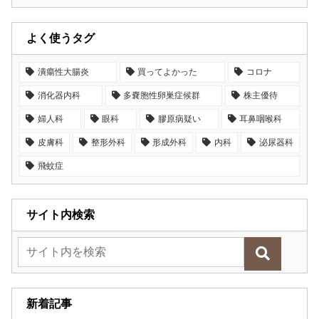
よく使うタグ
潰瘍性大腸炎
買ってよかった
コロナ
消化器内科
多嚢胞性卵巣症候群
株主優待
婦人科
眼科
膠原病疑い
耳鼻咽喉科
皮膚科
整形外科
形成外科
内科
泌尿器科
飛蚊症
サイト内検索
新着記事