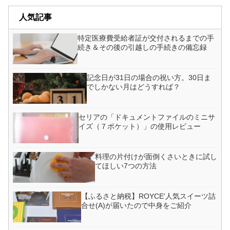
人気記事
特定医療費受給者証が交付されるまでの手
続き＆その後の引越しの手続きの備忘録
記念日が31日の場合の祝い方。30日ま
でしかない月はどうすれば？
セリアの「ドキュメントファイルのミニサ
イズ（７ポケット）」の使用レビュー
料理の片付けが面倒くさいときに試し
てほしい7つの方法
【ふるさと納税】ROYCE'人気スイーツ詰
合せ(A)が届いたので中身をご紹介