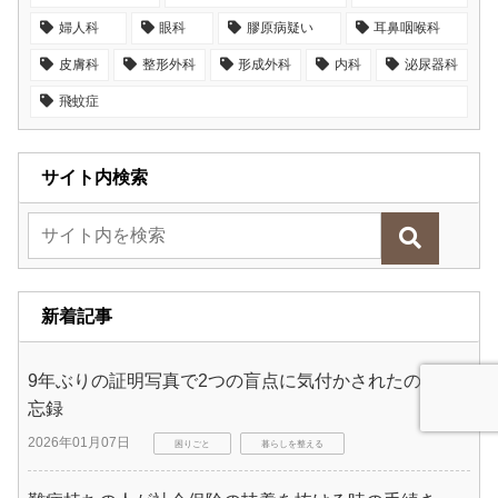
婦人科
眼科
膠原病疑い
耳鼻咽喉科
皮膚科
整形外科
形成外科
内科
泌尿器科
飛蚊症
サイト内検索
新着記事
9年ぶりの証明写真で2つの盲点に気付かされたので備
忘録
2026年01月07日
困りごと
暮らしを整える