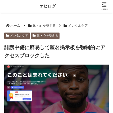
当サイトにはプロモーションが含まれます。
オヒログ
MENU
ホーム
体・心を整える
メンタルケア
メンタルケア
体・心を整える
誹謗中傷に辟易して匿名掲示板を強制的にア
クセスブロックした