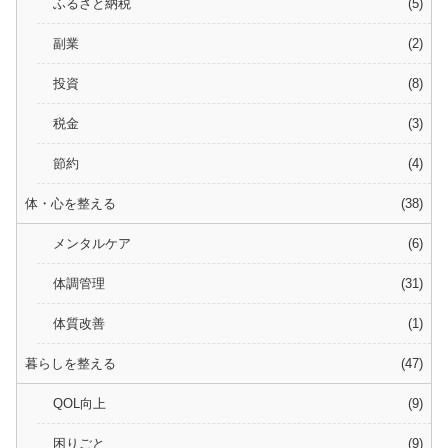
ふるさと納税
5
副業
2
投資
8
税金
3
節約
4
体・心を整える
38
メンタルケア
6
体調管理
31
体質改善
1
暮らしを整える
47
QOL向上
9
困りごと
9