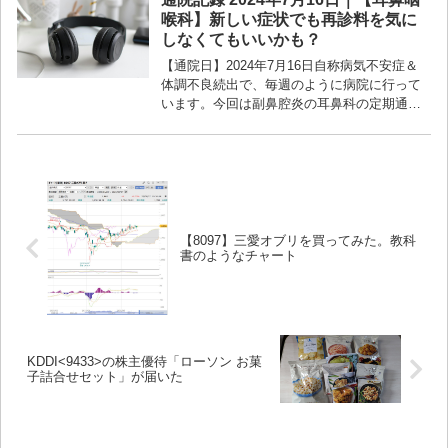
喉科】新しい症状でも再診料を気に
しなくてもいいかも？
【通院日】2024年7月16日自称病気不安症＆
体調不良続出で、毎週のように病院に行って
います。今回は副鼻腔炎の耳鼻科の定期通院
でしたが、かねてから気になっていた右耳の
違和感も同時に検査をお願いしました...
【8097】三愛オブリを買ってみた。教科
書のようなチャート
KDDI<9433>の株主優待「ローソン お菓
子詰合せセット」が届いた