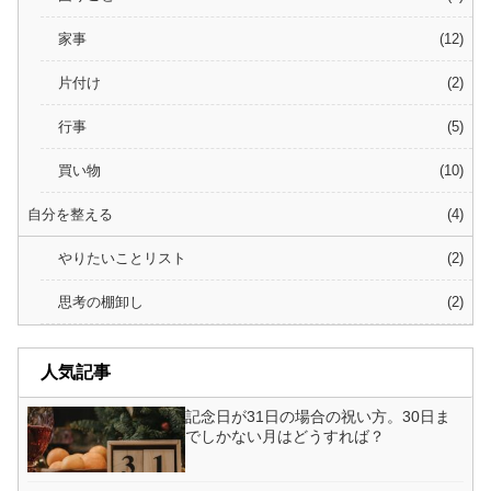
家事
12
片付け
2
行事
5
買い物
10
自分を整える
4
やりたいことリスト
2
思考の棚卸し
2
人気記事
記念日が31日の場合の祝い方。30日ま
でしかない月はどうすれば？