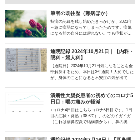
筆者の既往歴（難病ほか）
持病の記録を残し始めたきっかけが、2023年
～急に病弱になってしまったためです。病気
になる前の自分には戻れない。でも症状が軽
度なので、人生を楽しむのを諦めたくない
し、これ以上悪化させたくない。そんな思...
通院記録 2024年10月21日｜【内科・
眼科・婦人科】
【通院日】2024年10月21日気になることを全
部解決するため、本日は3件通院！大変でした
が、身体のことになると不安症の気が出てし
まうので、なるべく早く結果を知るために今
日にねじ込みました。【内科】糖...
潰瘍性大腸炎患者の初めてのコロナ5
日目：喉の痛みが軽減
↓コロナ4日目はこちらコロナ5日目です。1日
目の症状：発熱（38.6℃）、のどのイガイガ
（これは副鼻腔炎で結構前から）、鼻の奥の
痛み、目を動かしたときの痛み、頭痛といっ
たところ。2日目の症状：平熱（3...
通院記録 2024年7月16日｜【耳鼻咽