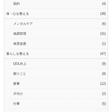
節約
4
体・心を整える
38
メンタルケア
6
体調管理
31
体質改善
1
暮らしを整える
47
QOL向上
9
困りごと
9
家事
12
片付け
2
行事
5