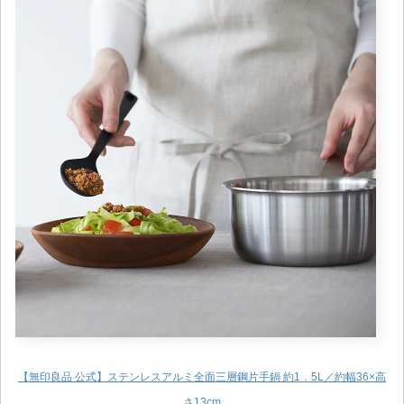
【無印良品 公式】ステンレスアルミ全面三層鋼片手鍋 約1．5L／約幅36×高
さ13cm