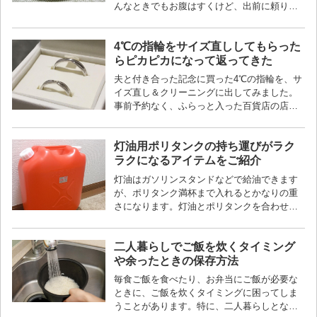
んなときでもお腹はすくけど、出前に頼りた
くない…」という方に向けて、簡単＆洗い物
少なめでできるおすすめレシピをまとめま
4℃の指輪をサイズ直ししてもらった
し...
らピカピカになって返ってきた
夫と付き合った記念に買った4℃の指輪を、サ
イズ直し＆クリーニングに出してみました。
事前予約なく、ふらっと入った百貨店の店舗
に依頼。1回目ということもあり、無料でハイ
クオリティのケアをしてもらえたので、...
灯油用ポリタンクの持ち運びがラク
ラクになるアイテムをご紹介
灯油はガソリンスタンドなどで給油できます
が、ポリタンク満杯まで入れるとかなりの重
さになります。灯油とポリタンクを合わせる
と数十kgになることもあるので、玄関に持っ
てくるだけにでも一苦労です。今回はそん...
二人暮らしでご飯を炊くタイミング
や余ったときの保存方法
毎食ご飯を食べたり、お弁当にご飯が必要な
ときに、ご飯を炊くタイミングに困ってしま
うことがあります。特に、二人暮らしとなる