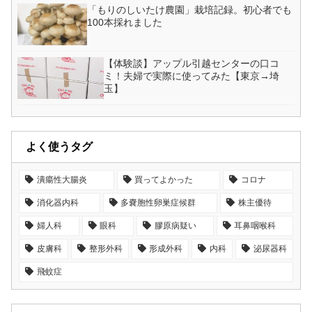
「もりのしいたけ農園」栽培記録。初心者でも
100本採れました
【体験談】アップル引越センターの口コ
ミ！夫婦で実際に使ってみた【東京→埼
玉】
よく使うタグ
潰瘍性大腸炎
買ってよかった
コロナ
消化器内科
多嚢胞性卵巣症候群
株主優待
婦人科
眼科
膠原病疑い
耳鼻咽喉科
皮膚科
整形外科
形成外科
内科
泌尿器科
飛蚊症